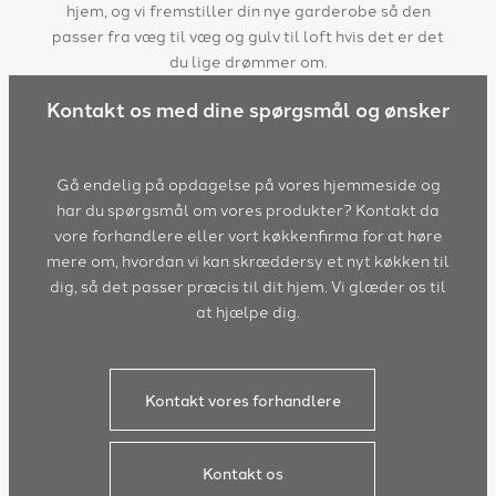
hjem, og vi fremstiller din nye garderobe så den
passer fra væg til væg og gulv til loft hvis det er det
du lige drømmer om.
Kontakt os med dine spørgsmål og ønsker
Gå endelig på opdagelse på vores hjemmeside og
har du spørgsmål om vores produkter? Kontakt da
vore forhandlere eller vort køkkenfirma for at høre
mere om, hvordan vi kan skræddersy et nyt køkken til
dig, så det passer præcis til dit hjem. Vi glæder os til
at hjælpe dig.
Kontakt vores forhandlere
Kontakt os