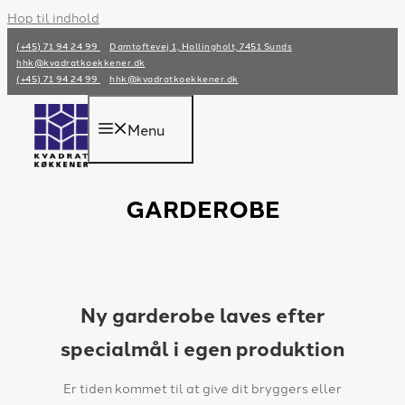
Hop til indhold
(+45) 71 94 24 99
Damtoftevej 1, Hollingholt, 7451 Sunds
hhk@kvadratkoekkener.dk
(+45) 71 94 24 99
hhk@kvadratkoekkener.dk
Menu
GARDEROBE
Ny garderobe laves efter
specialmål i egen produktion
Er tiden kommet til at give dit bryggers eller