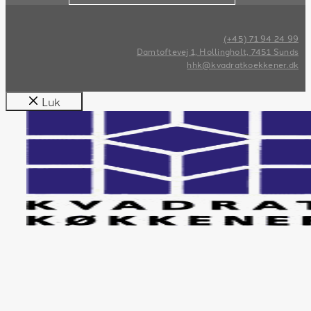
(+45) 71 94 24 99
Damtoftevej 1, Hollingholt, 7451 Sunds
hhk@kvadratkoekkener.dk
Luk