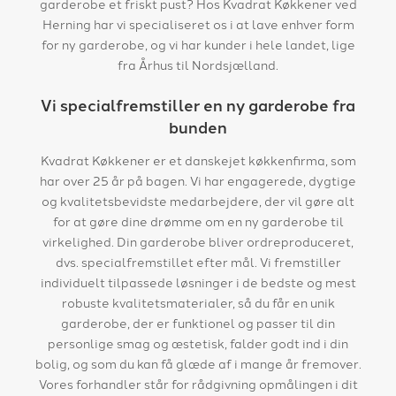
garderobe et friskt pust? Hos Kvadrat Køkkener ved
Herning har vi specialiseret os i at lave enhver form
for ny garderobe, og vi har kunder i hele landet, lige
fra Århus til Nordsjælland.
Vi specialfremstiller en ny garderobe fra
bunden
Kvadrat Køkkener er et danskejet køkkenfirma, som
har over 25 år på bagen. Vi har engagerede, dygtige
og kvalitetsbevidste medarbejdere, der vil gøre alt
for at gøre dine drømme om en ny garderobe til
virkelighed. ​Din garderobe bliver ordreproduceret,
dvs. specialfremstillet efter mål. Vi fremstiller
individuelt tilpassede løsninger i de bedste og mest
robuste kvalitetsmaterialer, så du får en unik
garderobe, der er funktionel og passer til din
personlige smag og æstetisk, falder godt ind i din
bolig, og som du kan få glæde af i mange år fremover.​​
Vores forhandler står for rådgivning opmålingen i dit